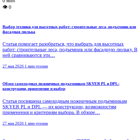
0 мин
👁 0
Выбор техники для высотных работ: строительные леса, подъемник или
фасадная люлька
Статья помогает разобраться, что выбрать для высотных
работ: строительные леса, подъемник или фасадную люльку. В
ней сравниваются эти…
27 мая 2026
1 мин чтения
Обзор самоходных ножничных подъемников SKYER PL и DPL:
конструкция, применение и выбор
Статья посвящена самоходным ножничным подъемникам
SKYER PL и DPL — их конструкции, возможностям
применения и критериям выбора. В обзоре…
27 мая 2026
1 мин чтения