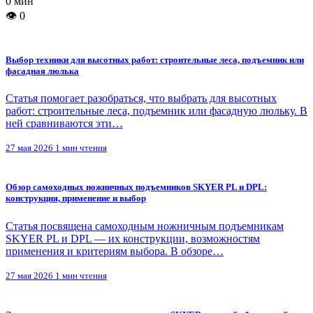
0 мин
👁 0
Выбор техники для высотных работ: строительные леса, подъемник или
фасадная люлька
Статья помогает разобраться, что выбрать для высотных
работ: строительные леса, подъемник или фасадную люльку. В
ней сравниваются эти…
27 мая 2026
1 мин чтения
Обзор самоходных ножничных подъемников SKYER PL и DPL:
конструкция, применение и выбор
Статья посвящена самоходным ножничным подъемникам
SKYER PL и DPL — их конструкции, возможностям
применения и критериям выбора. В обзоре…
27 мая 2026
1 мин чтения